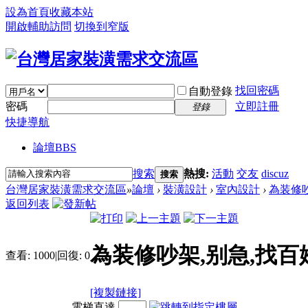
設為首頁
收藏本站
開啟輔助訪問
切換到窄版
找回密碼
自動登錄
密碼
立即註冊
登錄
快捷導航
論壇
BBS
搜索
熱搜:
活動
交友
discuz
搜索
台灣居家裝潢需求交流區
»
論壇
›
裝潢設計
›
室內設計
›
為装修
返回列表
為装修吵架,别急,找百
查看:
1000
|
回復:
0
[複製鏈接]
電梯直達