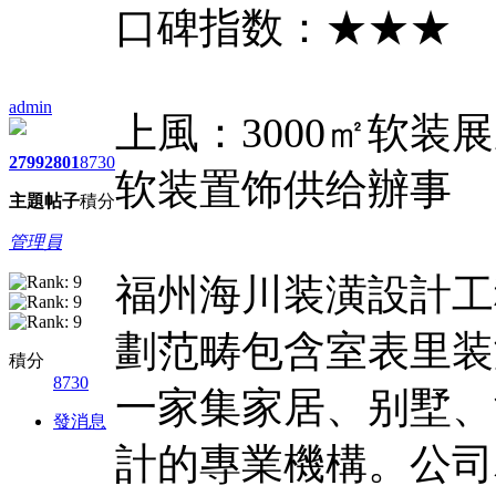
口碑指数：★★★
admin
上風：3000㎡软
2799
2801
8730
软装置饰供给辦事
主題
帖子
積分
管理員
福州海川装潢設計工
劃范畴包含室表里装
積分
8730
一家集家居、别墅、
發消息
計的專業機構。公司