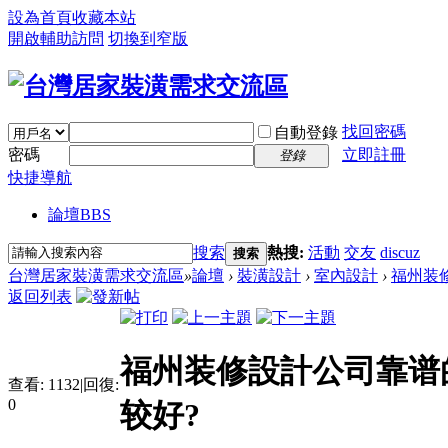
設為首頁
收藏本站
開啟輔助訪問
切換到窄版
找回密碼
自動登錄
密碼
立即註冊
登錄
快捷導航
論壇
BBS
搜索
熱搜:
活動
交友
discuz
搜索
台灣居家裝潢需求交流區
»
論壇
›
裝潢設計
›
室內設計
›
福州装修
返回列表
福州装修設計公司靠谱
查看:
1132
|
回復:
0
较好?