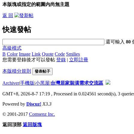
本版塊或指定的範圍內尚無主題
返 回
快速發帖
還可輸入
80
高級模式
B
Color
Image
Link
Quote
Code
Smilies
您需要登錄後才可以發帖
登錄
|
立即註冊
本版積分規則
發表帖子
Archiver
|
手機版
|
小黑屋
|
台灣居家裝潢需求交流區
GMT+8, 2026-8-7 17:19
, Processed in 0.024561 second(s), 3 queries
Powered by
Discuz!
X3.3
© 2001-2017
Comsenz Inc.
返回頂部
返回版塊