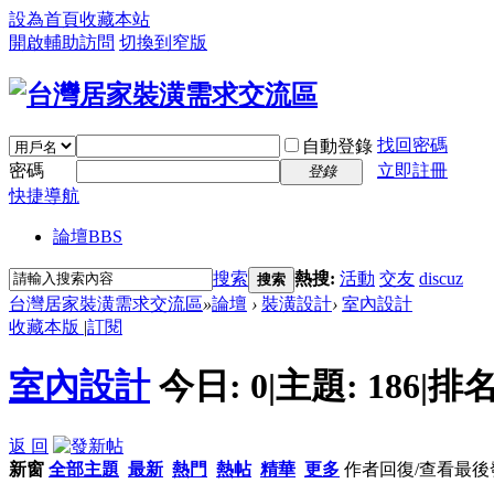
設為首頁
收藏本站
開啟輔助訪問
切換到窄版
找回密碼
自動登錄
密碼
立即註冊
登錄
快捷導航
論壇
BBS
搜索
熱搜:
活動
交友
discuz
搜索
台灣居家裝潢需求交流區
»
論壇
›
裝潢設計
›
室內設計
收藏本版
|
訂閱
室內設計
今日:
0
|
主題:
186
|
排名
返 回
新窗
全部主題
最新
熱門
熱帖
精華
更多
作者
回復/查看
最後