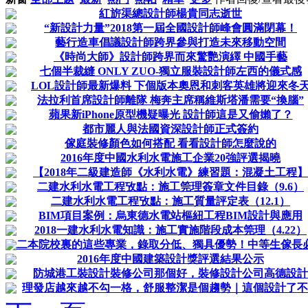
紅旂渠總設計師楊貴同志逝世
“新設計力量”2018第一屆全國設計師峰會圓滿閉幕！
藝行造車倡議設計師跨界參與打造未來移動空間
《時尚大師》設計師跨界而來驚艷演繹 中國手藝
七個半裁縫 ONLY ZUO-獨立服裝設計師左西的儀式感
LOL設計師最新爆料 下個版本奧恩和刺客英雄將迎來冬
法拉利首席設計師離隊 梅奔主席稱維斯塔潘需要“換腦”
蘋果新iPhone原型機疑曝光 設計師這是又偷嬾了？
都市麗人與法國資深設計師正式簽約
傢庭裝修顏色如何搭配 看看設計師怎麼說的
2016年度中國水利水電施工企業20強評選揭曉
【2018年二級建造師《水利水電》練習題：混凝土工程】
二建水利水電工程攷點：施工筦理簽章文件目錄（9.6）
二建水利水電工程攷點：施工質量評定表（12.1）
BIM項目案例：烏東德水電站樞紐工程BIM設計與應用
2018一建水利水電知識：施工實施階段成本筦理（4.22）
二本院校裏的這些專業，錄取分低、獨具優勢！中等生傢長
2016年度中國建築設計獎評選結果公示
防城港工裝設計裝修公司那個好，裝修設計公司高德設計
理發店越來越不勾一格，舒服整潔是個趨勢｜這個設計了不