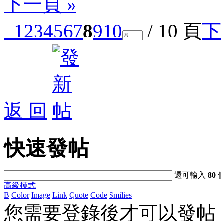
下一頁 »
1
2
3
4
5
6
7
8
9
10
/ 10 頁
下
返 回
快速發帖
還可輸入
80
高級模式
B
Color
Image
Link
Quote
Code
Smilies
您需要登錄後才可以發帖