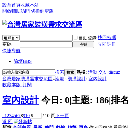
設為首頁
收藏本站
開啟輔助訪問
切換到窄版
找回密碼
自動登錄
密碼
立即註冊
登錄
快捷導航
論壇
BBS
搜索
熱搜:
活動
交友
discuz
搜索
台灣居家裝潢需求交流區
»
論壇
›
裝潢設計
›
室內設計
收藏本版
|
訂閱
室內設計
今日:
0
|
主題:
186
|
排名
1
2
3
4
5
6
7
8
9
10
/ 10 頁
下一頁
返 回
新窗
全部主題
最新
熱門
熱帖
精華
更多
作者
回復/查看
最後